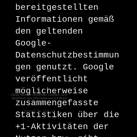
bereitgestellten
Informationen gemäß
den geltenden
Google-
Datenschutzbestimmun
gen genutzt. Google
veröffentlicht
Cookie-Regelung
möglicherweise
Diese Website verwendet Cookies, zum
Speichern von Informationen auf Ihrem
zusammengefasste
Computer.
Stimmen Sie dem zu?
Statistiken über die
+1-Aktivitäten der